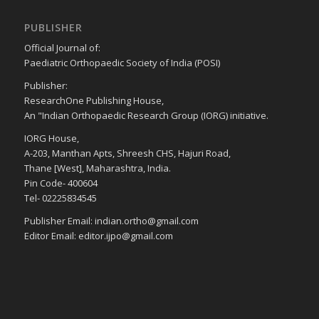
PUBLISHER
Official Journal of:
Paediatric Orthopaedic Society of India (POSI)
Publisher:
ResearchOne Publishing House,
An "Indian Orthopaedic Research Group (IORG) initiative.
IORG House,
A-203, Manthan Apts, Shreesh CHS, Hajuri Road,
Thane [West], Maharashtra, India.
Pin Code- 400604
Tel- 02225834545
Publisher Email: indian.ortho@gmail.com
Editor Email: editor.ijpo@gmail.com