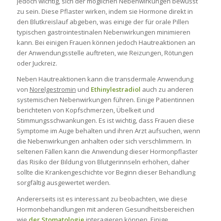
jedoch wichtig, sich der möglichen Nebenwirkungen bewusst
zu sein. Diese Pflaster wirken, indem sie Hormone direkt in
den Blutkreislauf abgeben, was einige der für orale Pillen
typischen gastrointestinalen Nebenwirkungen minimieren
kann. Bei einigen Frauen können jedoch Hautreaktionen an
der Anwendungsstelle auftreten, wie Reizungen, Rötungen
oder Juckreiz.
Neben Hautreaktionen kann die transdermale Anwendung
von
Norelgestromin
und
Ethinylestradiol
auch zu anderen
systemischen Nebenwirkungen führen. Einige Patientinnen
berichteten von Kopfschmerzen, Übelkeit und
Stimmungsschwankungen. Es ist wichtig, dass Frauen diese
Symptome im Auge behalten und ihren Arzt aufsuchen, wenn
die Nebenwirkungen anhalten oder sich verschlimmern. In
seltenen Fällen kann die Anwendung dieser Hormonpflaster
das Risiko der Bildung von Blutgerinnseln erhöhen, daher
sollte die Krankengeschichte vor Beginn dieser Behandlung
sorgfältig ausgewertet werden.
Andererseits ist es interessant zu beobachten, wie diese
Hormonbehandlungen mit anderen Gesundheitsbereichen
wie
der Stomatologie
interagieren können. Einige