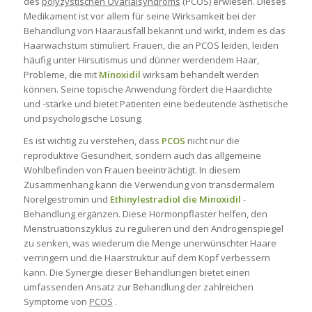
des
polyzystischen Ovarialsyndroms
(PCOS) erwiesen. Dieses
Medikament ist vor allem für seine Wirksamkeit bei der
Behandlung von Haarausfall bekannt und wirkt, indem es das
Haarwachstum stimuliert. Frauen, die an PCOS leiden, leiden
häufig unter Hirsutismus und dünner werdendem Haar,
Probleme, die mit
Minoxidil
wirksam behandelt werden
können. Seine topische Anwendung fördert die Haardichte
und -stärke und bietet Patienten eine bedeutende ästhetische
und psychologische Lösung.
Es ist wichtig zu verstehen, dass
PCOS
nicht nur die
reproduktive Gesundheit, sondern auch das allgemeine
Wohlbefinden von Frauen beeinträchtigt. In diesem
Zusammenhang kann die Verwendung von transdermalem
Norelgestromin
und
Ethinylestradiol
die Minoxidil
-
Behandlung ergänzen. Diese Hormonpflaster helfen, den
Menstruationszyklus zu regulieren und den Androgenspiegel
zu senken, was wiederum die Menge unerwünschter Haare
verringern und die Haarstruktur auf dem Kopf verbessern
kann. Die Synergie dieser Behandlungen bietet einen
umfassenden Ansatz zur Behandlung der zahlreichen
Symptome von
PCOS
.