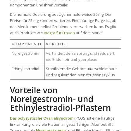
Komponenten und ihrer Vorteile:
Die normale Dosierung beträgt normalerweise 50 mg. Die
Preise für 25 mg können variieren. Eine häufige Frage ist, ob
das Medikament selbst Probleme verursachen kann. Es gibt
auch Produkte wie
Viagra für Frauen
auf dem Markt.
KOMPONENTE
VORTEILE
Norelgestromin
Verhindert den Eisprung und reduziert
die Endometriumhyperplasie
Ethinylestradiol
Stabilisiert die Gebärmutterschleimhaut
und reguliert den Menstruationszyklus
Vorteile von
Norelgestromin- und
Ethinylestradiol-Pflastern
Das polyzystische Ovarialsyndrom
(PCOS) ist eine häufige
Erkrankung, die viele Frauen im gebärfähigen Alter betrifft.
Transdermale
Norelgestromin-
und
Ethinylestradiol-
Pflaster