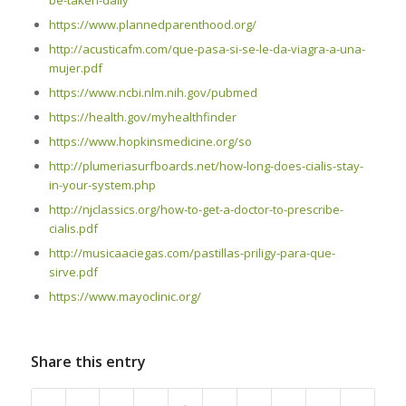
be-taken-daily
https://www.plannedparenthood.org/
http://acusticafm.com/que-pasa-si-se-le-da-viagra-a-una-
mujer.pdf
https://www.ncbi.nlm.nih.gov/pubmed
https://health.gov/myhealthfinder
https://www.hopkinsmedicine.org/so
http://plumeriasurfboards.net/how-long-does-cialis-stay-
in-your-system.php
http://njclassics.org/how-to-get-a-doctor-to-prescribe-
cialis.pdf
http://musicaaciegas.com/pastillas-priligy-para-que-
sirve.pdf
https://www.mayoclinic.org/
Share this entry