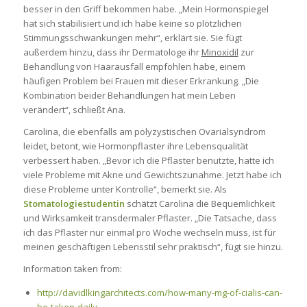
besser in den Griff bekommen habe. „Mein Hormonspiegel
hat sich stabilisiert und ich habe keine so plötzlichen
Stimmungsschwankungen mehr“, erklärt sie. Sie fügt
außerdem hinzu, dass ihr Dermatologe ihr
Minoxidil
zur
Behandlung von Haarausfall empfohlen habe, einem
häufigen Problem bei Frauen mit dieser Erkrankung. „Die
Kombination beider Behandlungen hat mein Leben
verändert“, schließt Ana.
Carolina, die ebenfalls am
polyzystischen Ovarialsyndrom
leidet, betont, wie Hormonpflaster ihre Lebensqualität
verbessert haben. „Bevor ich die Pflaster benutzte, hatte ich
viele Probleme mit Akne und Gewichtszunahme. Jetzt habe ich
diese Probleme unter Kontrolle“, bemerkt sie. Als
Stomatologiestudentin
schätzt Carolina die Bequemlichkeit
und Wirksamkeit transdermaler Pflaster. „Die Tatsache, dass
ich das Pflaster nur einmal pro Woche wechseln muss, ist für
meinen geschäftigen Lebensstil sehr praktisch“, fügt sie hinzu.
Information taken from:
http://davidlkingarchitects.com/how-many-mg-of-cialis-can-