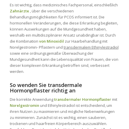
Es ist wichtig, dass medizinisches Fachpersonal, einschließlich
Zahnärzte
, über die verschiedenen
Behandlungsmöglichkeiten für PCOS informiert ist. Die
hormonellen Veränderungen, die diese Erkrankung begleiten,
können Auswirkungen auf die Mundgesundheit haben,
weshalb ein multidisziplinärer Ansatz unabdingbar ist. Durch
die Kombination
von Minoxidil
zur Haarbehandlung mit
Norelgestromin-
Pflastern und
transdermalem Ethinylestradiol
sowie eine ordnungsgemäße Überwachung der
Mundgesundheit kann die Lebensqualität von Frauen, die von
dieser komplexen Erkrankung betroffen sind, verbessert
werden.
So wenden Sie transdermale
Hormonpflaster richtig an
Die korrekte Anwendung
transdermaler Hormonpflaster
mit
Norelgestromin
und
Ethinylestradiol
ist entscheidend, um
ihren Nutzen zu maximieren und mögliche Nebenwirkungen
zu minimieren. Zunächst ist es wichtig, einen sauberen,
trockenen und haarfreien Körperbereich auszuwählen.