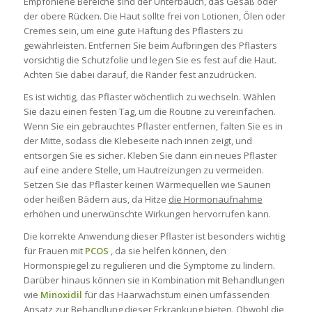
Empfohlene Bereiche sind der Unterbauch, das Gesäß oder
der obere Rücken. Die Haut sollte frei von Lotionen, Ölen oder
Cremes sein, um eine gute Haftung des Pflasters zu
gewährleisten. Entfernen Sie beim Aufbringen des Pflasters
vorsichtig die Schutzfolie und legen Sie es fest auf die Haut.
Achten Sie dabei darauf, die Ränder fest anzudrücken.
Es ist wichtig, das Pflaster wöchentlich zu wechseln. Wählen
Sie dazu einen festen Tag, um die Routine zu vereinfachen.
Wenn Sie ein gebrauchtes Pflaster entfernen, falten Sie es in
der Mitte, sodass die Klebeseite nach innen zeigt, und
entsorgen Sie es sicher. Kleben Sie dann ein neues Pflaster
auf eine andere Stelle, um Hautreizungen zu vermeiden.
Setzen Sie das Pflaster keinen Wärmequellen wie Saunen
oder heißen Bädern aus, da Hitze
die Hormonaufnahme
erhöhen und unerwünschte Wirkungen hervorrufen kann.
Die korrekte Anwendung dieser Pflaster ist besonders wichtig
für Frauen mit
PCOS
, da sie helfen können, den
Hormonspiegel zu regulieren und die Symptome zu lindern.
Darüber hinaus können sie in Kombination mit Behandlungen
wie
Minoxidil
für das Haarwachstum einen umfassenden
Ansatz zur Behandlung dieser Erkrankung bieten. Obwohl
die