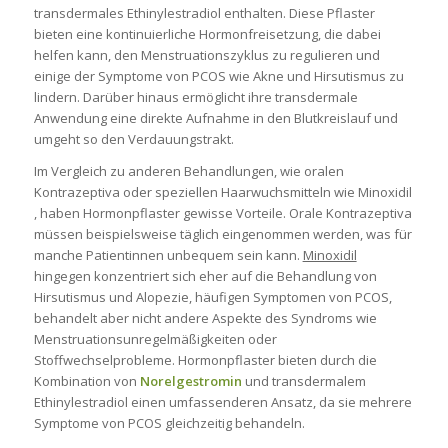
transdermales Ethinylestradiol
enthalten. Diese Pflaster
bieten eine kontinuierliche Hormonfreisetzung, die dabei
helfen kann, den Menstruationszyklus zu regulieren und
einige der Symptome von PCOS wie Akne und Hirsutismus zu
lindern. Darüber hinaus ermöglicht ihre transdermale
Anwendung eine direkte Aufnahme in den Blutkreislauf und
umgeht so den Verdauungstrakt.
Im Vergleich zu anderen Behandlungen, wie oralen
Kontrazeptiva oder speziellen Haarwuchsmitteln wie
Minoxidil
, haben Hormonpflaster gewisse Vorteile. Orale Kontrazeptiva
müssen beispielsweise täglich eingenommen werden, was für
manche Patientinnen unbequem sein kann.
Minoxidil
hingegen konzentriert sich eher auf die Behandlung von
Hirsutismus und Alopezie, häufigen Symptomen von PCOS,
behandelt aber nicht andere Aspekte des Syndroms wie
Menstruationsunregelmäßigkeiten oder
Stoffwechselprobleme. Hormonpflaster bieten durch die
Kombination von
Norelgestromin
und
transdermalem
Ethinylestradiol
einen umfassenderen Ansatz, da sie mehrere
Symptome von PCOS gleichzeitig behandeln.