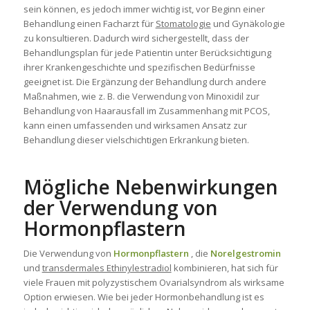
sein können, es jedoch immer wichtig ist, vor Beginn einer
Behandlung einen Facharzt für
Stomatologie
und Gynäkologie
zu konsultieren. Dadurch wird sichergestellt, dass der
Behandlungsplan für jede Patientin unter Berücksichtigung
ihrer Krankengeschichte und spezifischen Bedürfnisse
geeignet ist. Die Ergänzung der Behandlung durch andere
Maßnahmen, wie z. B. die Verwendung
von Minoxidil
zur
Behandlung von Haarausfall im Zusammenhang mit PCOS,
kann einen umfassenden und wirksamen Ansatz zur
Behandlung dieser vielschichtigen Erkrankung bieten.
Mögliche Nebenwirkungen
der Verwendung von
Hormonpflastern
Die Verwendung von
Hormonpflastern
, die
Norelgestromin
und
transdermales Ethinylestradiol
kombinieren, hat sich für
viele Frauen mit
polyzystischem
Ovarialsyndrom als wirksame
Option erwiesen. Wie bei jeder Hormonbehandlung ist es