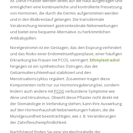
ist. Diese Pflaster werden direkt auf die Haut aufgetragen und
ermöglichen eine kontinuierliche und kontrollierte Freisetzung
von Hormonen, die durch die Dermis aufgenommen werden
und in den Blutkreislauf gelangen. Die transdermale
Verabreichung minimiert gastrointestinale Nebenwirkungen
und bietet eine bequeme Alternative zu herkömmlichen
Antibabypillen.
Norelgestromin
ist ein Gestagen, das den Eisprung verhindert
und das Risiko einer Endometriumhyperplasie, einer häufigen
Erkrankung bei Frauen mit PCOS, verringert.
Ethinylestradiol
hingegen ist ein synthetisches Östrogen, das die
Gebärmutterschleimhaut stabilisiert und den
Menstruationszyklus reguliert. Zusammen tragen diese
Komponenten nicht nur zur Hormonregulierung bei, sondern
lindern auch andere mit
PCOS
verbundene Symptome wie
Akne und Hirsutismus. Obwohl diese Pflaster nicht direkt mit
der Stomatologie
in Verbindung stehen, kann ihre Auswirkung
auf den Hormonhaushalt Nebenwirkungen haben, die die
Mundgesundheit beeinträchtigen, wie z. B. Veränderungen
der Zahnfleischempfindlichkeit.
Nachfolgend finden Sie eine Vergleichstabelle der