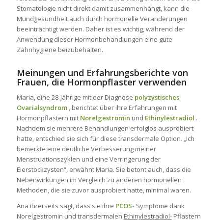
Stomatologie
nicht direkt damit zusammenhängt, kann die
Mundgesundheit auch durch hormonelle Veränderungen
beeinträchtigt werden. Daher ist es wichtig, während der
Anwendung dieser Hormonbehandlungen eine gute
Zahnhygiene beizubehalten.
Meinungen und Erfahrungsberichte von
Frauen, die Hormonpflaster verwenden
Maria, eine 28-Jährige mit der Diagnose
polyzystisches
Ovarialsyndrom
, berichtet über ihre Erfahrungen mit
Hormonpflastern mit
Norelgestromin
und
Ethinylestradiol
.
Nachdem sie mehrere Behandlungen erfolglos ausprobiert
hatte, entschied sie sich für diese transdermale Option. „Ich
bemerkte eine deutliche Verbesserung meiner
Menstruationszyklen und eine Verringerung der
Eierstockzysten“, erwähnt Maria. Sie betont auch, dass die
Nebenwirkungen im Vergleich zu anderen hormonellen
Methoden, die sie zuvor ausprobiert hatte, minimal waren.
Ana ihrerseits sagt, dass sie ihre
PCOS-
Symptome dank
Norelgestromin
und transdermalen
Ethinylestradiol-
Pflastern